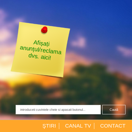
Afișați
anunțul/reclama
dvs. aici!
Caută
ŞTIRI
CANAL TV
CONTACT