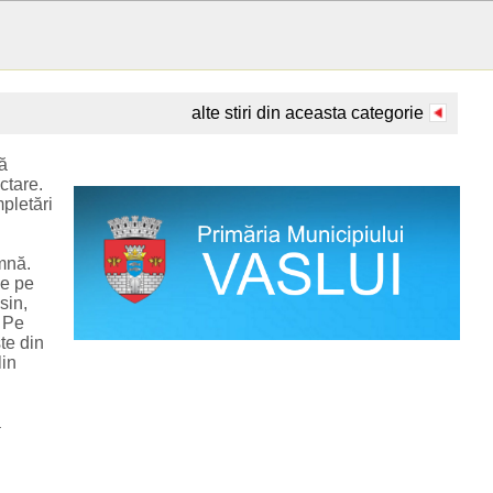
alte stiri din aceasta categorie
să
ctare.
pletări
amnă.
de pe
sin,
. Pe
te din
lin
a