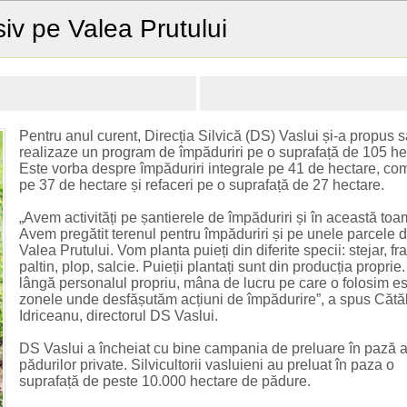
siv pe Valea Prutului
Pentru anul curent, Direcția Silvică (DS) Vaslui și-a propus 
realizaze un program de împăduriri pe o suprafață de 105 he
Este vorba despre împăduriri integrale pe 41 de hectare, com
pe 37 de hectare și refaceri pe o suprafață de 27 hectare.
„Avem activități pe șantierele de împăduriri și în această to
Avem pregătit terenul pentru împăduriri și pe unele parcele 
Valea Prutului. Vom planta puieți din diferite specii: stejar, fra
paltin, plop, salcie. Puieții plantați sunt din producția proprie
lângă personalul propriu, mâna de lucru pe care o folosim es
zonele unde desfășutăm acțiuni de împădurire”, a spus Cătă
Idriceanu, directorul DS Vaslui.
DS Vaslui a încheiat cu bine campania de preluare în pază 
pădurilor private. Silvicultorii vasluieni au preluat în paza o
suprafață de peste 10.000 hectare de pădure.