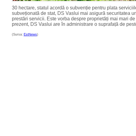
30 hectare, statul acordă o subvenție pentru plata servici
subveționată de stat, DS Vaslui mai asigură securitatea u
prestări servicii. Este vorba despre proprietăți mai mari de
prezent, DS Vaslui are în administrare o suprafață de pes
(Sursa:
EstNews
)